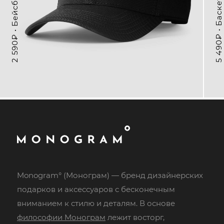
Monogram° (Монограм) — бренд дизайнерских
подарков и аксессуаров с бесконечным
вниманием к стилю и деталям. В основе
философии Монограм
лежит восторг,