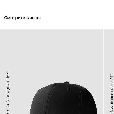
Смотрите также:
2 590₽ • Бейсболка Monogram 501
5 490₽ • Баскетбольные мячи M°