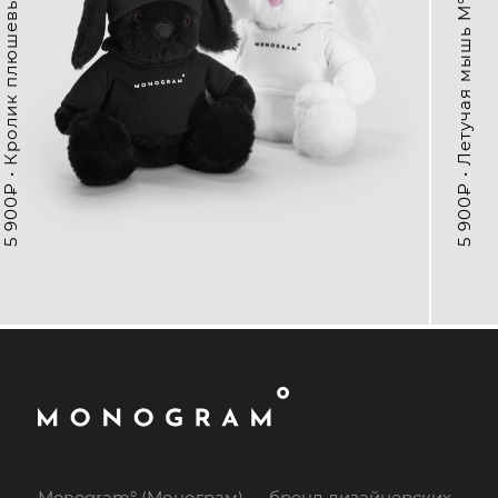
5 900₽ • Кролик плюшевый Monogram
5 900₽ • Летучая мышь M° 1604
Monogram° (Монограм) — бренд дизайнерских