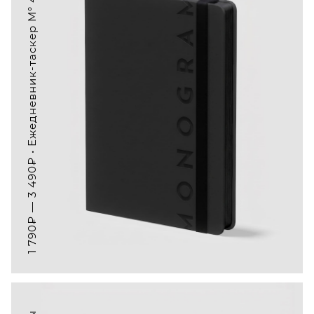
1 790₽ — 3 490₽ • Ежедневник-таскер M° 4035