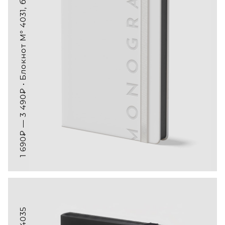
1 690₽ — 3 490₽ • Блокнот M° 4031, белые листы