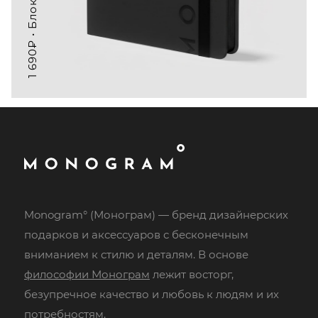
Monogram° (Монограм) — бренд дизайнерских
подарков и аксессуаров с бесконечным
вниманием к стилю и деталям. В основе
философии Монограм
лежит восторг,
безупречное качество и любовь к людям и их
потребностям.