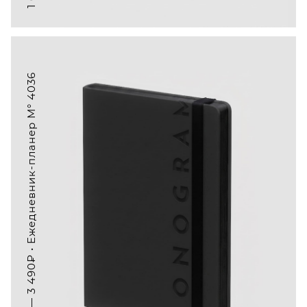
1 790₽ — 3 490₽ • Ежедневник-планер M° 4036