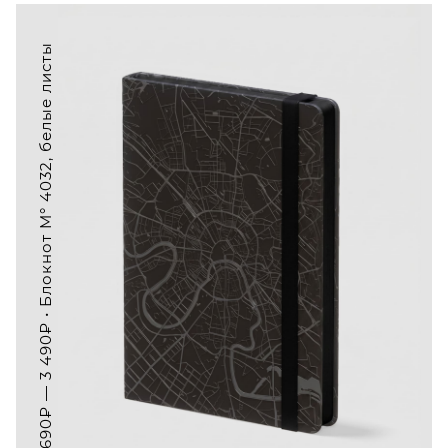
1 690₽ — 3 490₽ • Блокнот M° 4032, белые листы