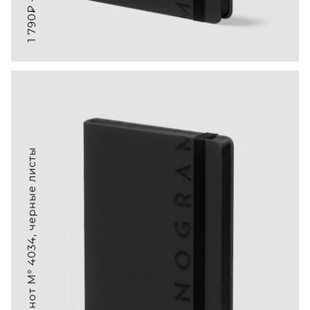
1 690₽ • Блокнот M° 4034, черные листы