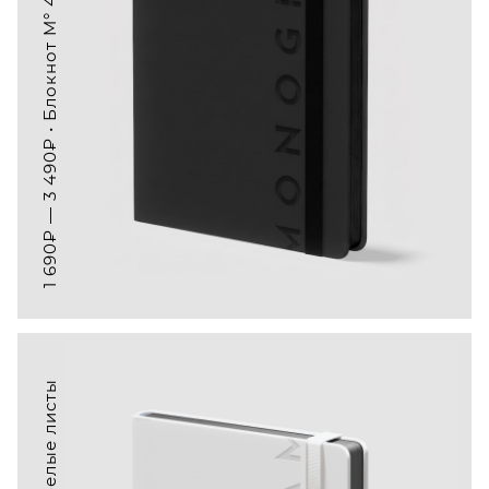
1 690₽ — 3 490₽ • Блокнот M° 403, белые листы