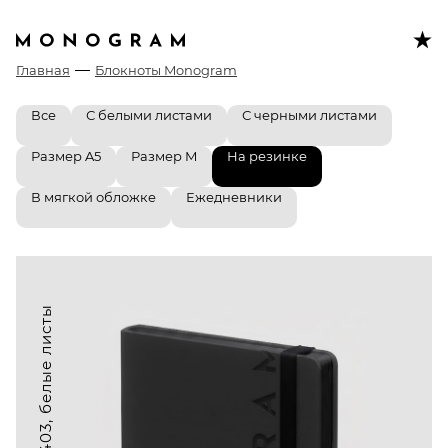
Главная
Блокноты Monogram
Все
С белыми листами
С черными листами
Размер A5
Размер M
На резинке
В мягкой обложке
Ежедневники