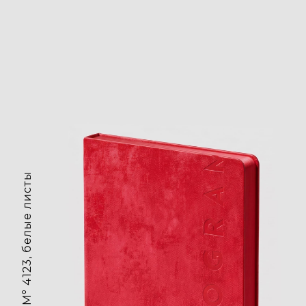
1 690₽ • Блокнот M° 4123, белые листы