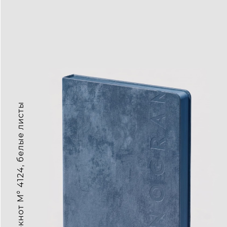
1 690₽ • Блокнот M° 4124, белые листы