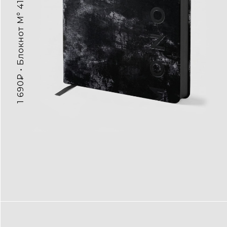
1 690₽ • Блокнот M° 4121, белые листы