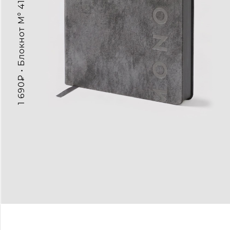
1 690₽ • Блокнот M° 4122, белые листы