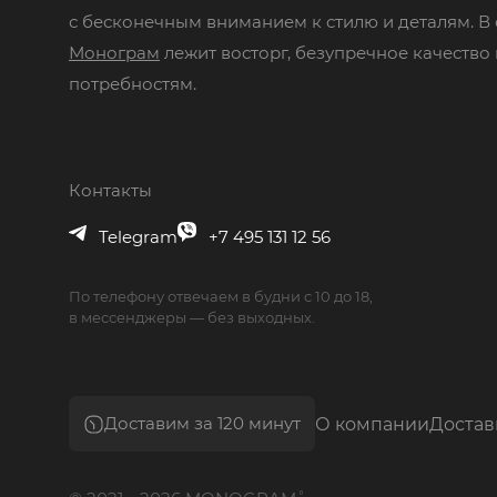
с бесконечным вниманием к стилю и деталям. В
Монограм
лежит восторг, безупречное качество 
потребностям.
Контакты
Telegram
+7 495 131 12 56
По телефону отвечаем в будни с 10 до 18,
в мессенджеры — без выходных.
Доставим за 120 минут
О компании
Достав