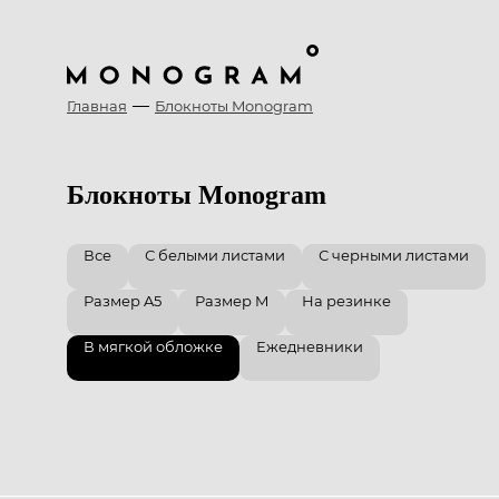
Главная
Блокноты Monogram
Блокноты Monogram
Все
С белыми листами
С черными листами
Размер A5
Размер M
На резинке
В мягкой обложке
Ежедневники