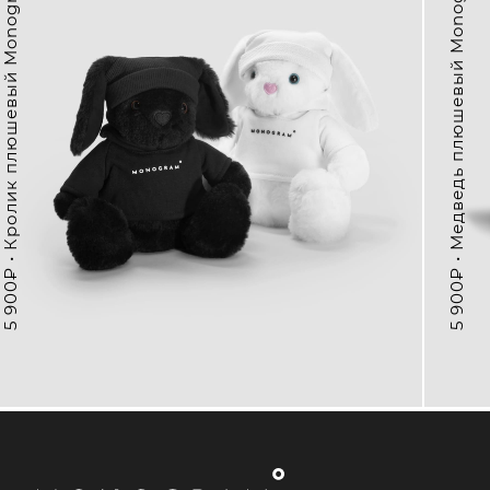
5 900₽ • Медведь плюшевый Monogram 1602
5 900₽ • Кролик плюшевый Monogram